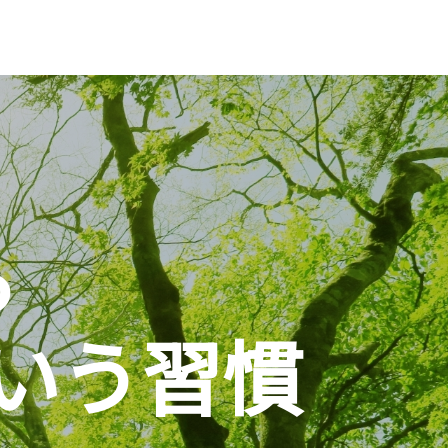
ら
いう習慣