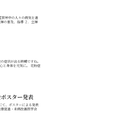
 【世界中の人々の病気を遠
禅の普及、指導 ２．立禅
症の症状が出る時期ですね。
心と身体を元気に。 花粉症
会ポスター発表
会にて、ポスターによる発表
 健康促進・未病改善医学会