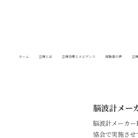
ホーム
立禅とは
立禅効果とエビデンス
体験者の声
立
脳波計メー
脳波計メーカー
協会で実施させ