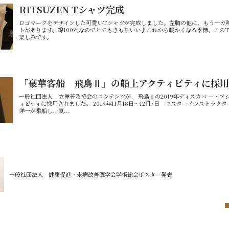
RITSUZEN Tシャツ完成
ロゴマークをデザインした可愛いTシャツが完成しました。左胸の他に、もう一カ
トがあります。綿100％なのでとてもきもちいい♪これから暖かくなる季節、この
楽しみです。
「豪華客船 飛鳥Ⅱ」の船上アクティビティに採用
一般社団法人 立禅普及協会のコンテンツが、 飛鳥Ⅱの2019年ディスカバ ー・ア
ィビティに採用されました。 2019年11月18日～12月7日 マスターインストラ
洋一が乗船し、気...
一般社団法人 健康促進・未病改善医学会学術総会ポスター発表
「豪華客船 飛鳥Ⅱ」の船上アクティビティに採用