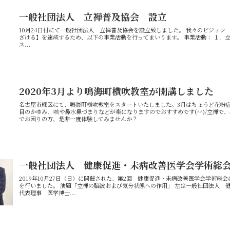
一般社団法人 立禅普及協会 設立
10月24日付にて一般社団法人 立禅普及協会を設立致しました。 我々のビジョン
ざける】を達成するため、以下の事業活動を行ってまいります。 事業活動： １．立
ス...
2020年3月より鳴海町横吹教室が開講しました
名古屋市緑区にて、鳴海町横吹教室をスタートいたしました。3月はちょうど花粉
目のかゆみ、咳や鼻水鼻づまりなどが楽になりますのでおすすめです(^^)/立禅で、
でお困りの方、是非一度体験してみませんか？
一般社団法人 健康促進・未病改善医学会学術総
2019年10月27日（日）に開催された、第2回 健康促進・未病改善医学会学術総
を行いました。 演題「立禅の脳波および気分状態への作用」 左は一般社団法人
代表理事 医学博士...