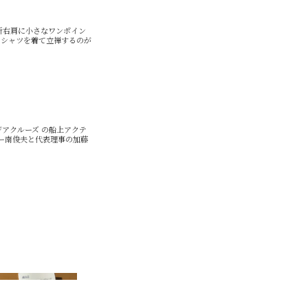
所右肩に小さなワンポイン
Tシャツを着て立禅するのが
ジアクルーズ の船上アクテ
クター南俊夫と代表理事の加藤