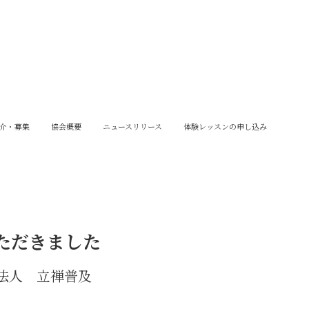
介・募集
協会概要
ニュースリリース
体験レッスンの申し込み
ただきました
法人 立禅普及
。